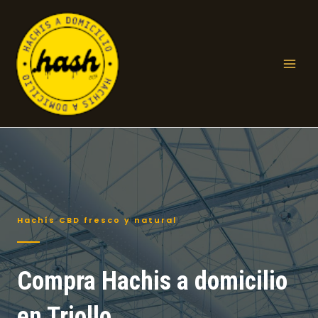
Ir
al
contenido
Mai
Men
Hachís CBD fresco y natural
Compra Hachis a domicilio
en Triollo