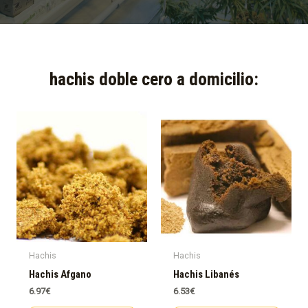
hachis doble cero a domicilio:​
Hachis
Hachis
Hachis Afgano
Hachis Libanés
6.97
€
6.53
€