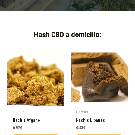
Hash CBD a domicilio:​
Hachis
Hachis
Hachis Afgano
Hachis Libanés
6.97
€
6.53
€