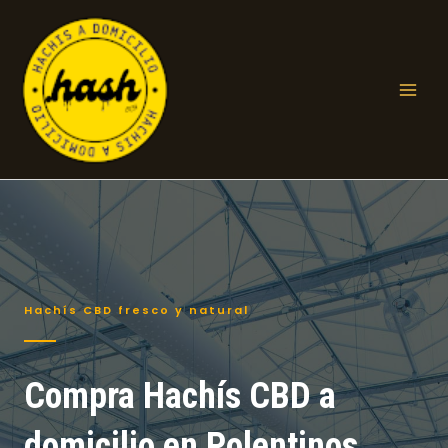
Ir
al
contenido
Mai
Men
Hachís CBD fresco y natural
Compra Hachís CBD a
domicilio en Polentinos