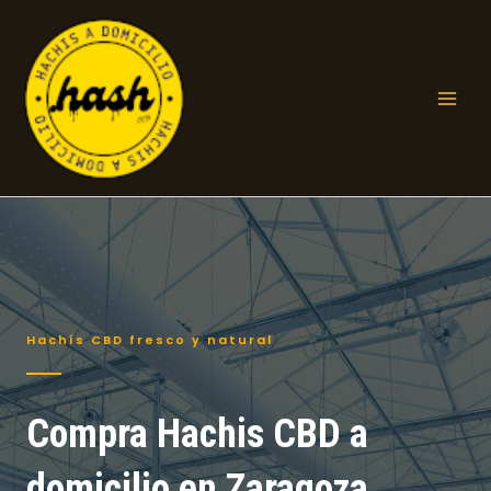
Ir
al
contenido
Mai
Men
Hachís CBD fresco y natural
Compra Hachis CBD a
domicilio en Zaragoza