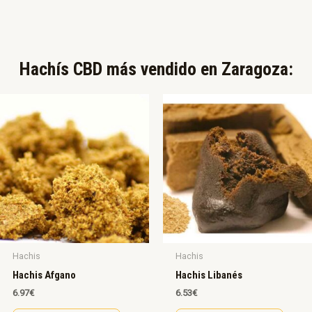
Hachís CBD más vendido en Zaragoza:​
Hachis
Hachis
Hachis Afgano
Hachis Libanés
6.97
€
6.53
€