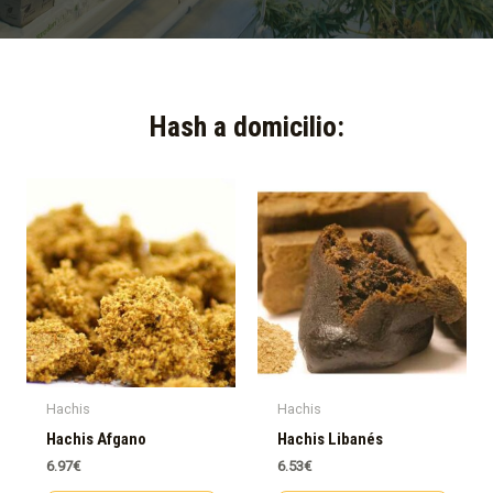
Hash a domicilio:​
Hachis
Hachis
Hachis Afgano
Hachis Libanés
6.97
€
6.53
€