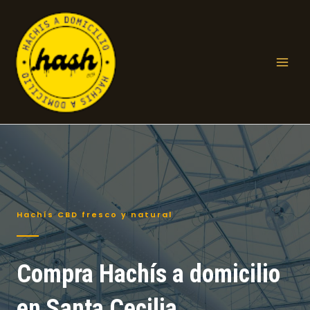
Ir
al
contenido
Mai
Men
Hachís CBD fresco y natural
Compra Hachís a domicilio
en Santa Cecilia