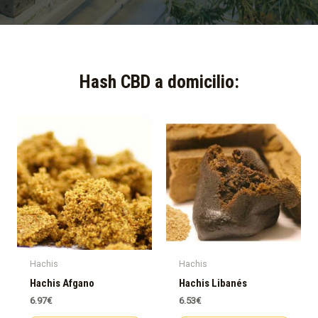
Hash CBD a domicilio:​
Hachis
Hachis
Hachis Afgano
Hachis Libanés
6.97
€
6.53
€