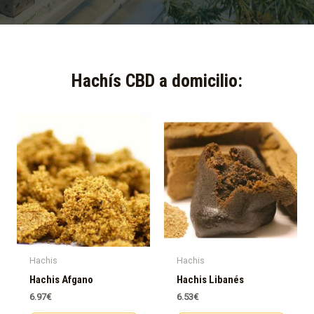
Hachís CBD a domicilio:​
Hachis
Hachis
Hachis Afgano
Hachis Libanés
6.97
€
6.53
€