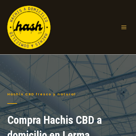
Ir
al
contenido
Mai
Men
Hachís CBD fresco y natural
Compra Hachis CBD a
domicilio en Lerma