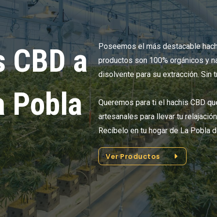
Poseemos el más destacable hach
s CBD a
productos son 100% orgánicos y na
disolvente para su extracción. Sin 
a Pobla
Queremos para ti el hachis CBD q
artesanales para llevar tu relajació
Recíbelo en tu hogar de La Pobla de
Ver Productos