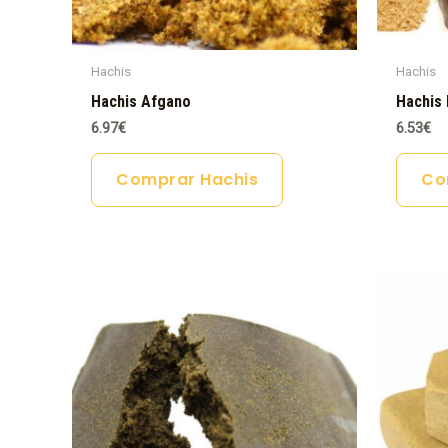
Hachis
Hachis
Hachis Afgano
Hachis 
6.97
€
6.53
€
Comprar Hachis
Co