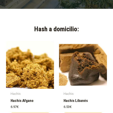
Hash a domicilio:​
Hachis
Hachis
Hachis Afgano
Hachis Libanés
6.97
€
6.53
€