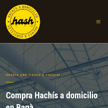
Ir
al
contenido
Mai
Men
Hachís CBD fresco y natural
Compra Hachís a domicilio
en Bagà