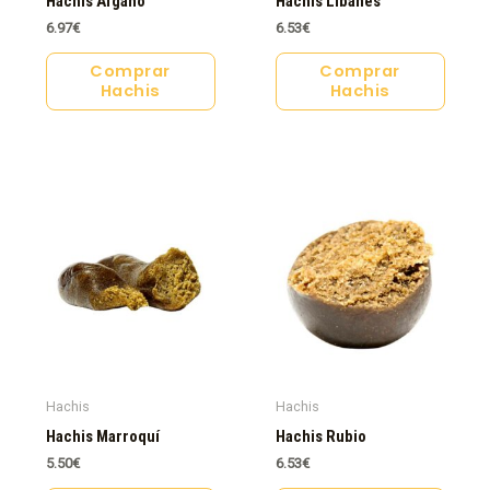
Hachis Afgano
Hachis Libanés
6.97
€
6.53
€
Comprar
Comprar
Hachis
Hachis
Hachis
Hachis
Hachis Marroquí
Hachis Rubio
5.50
€
6.53
€