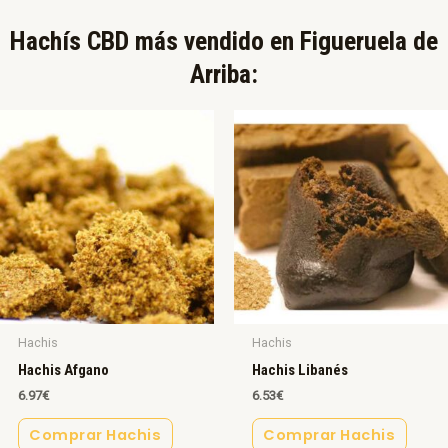
Hachís CBD más vendido en Figueruela de
Arriba:​
Hachis
Hachis
Hachis Afgano
Hachis Libanés
6.97
€
6.53
€
Comprar Hachis
Comprar Hachis