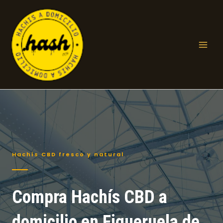
Ir
al
contenido
Mai
Men
Hachís CBD fresco y natural
Compra Hachís CBD a
domicilio en Figueruela de