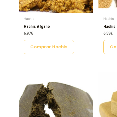
Hachis
Hachis
Hachis Afgano
Hachis 
6.97
€
6.53
€
Comprar Hachis
Co