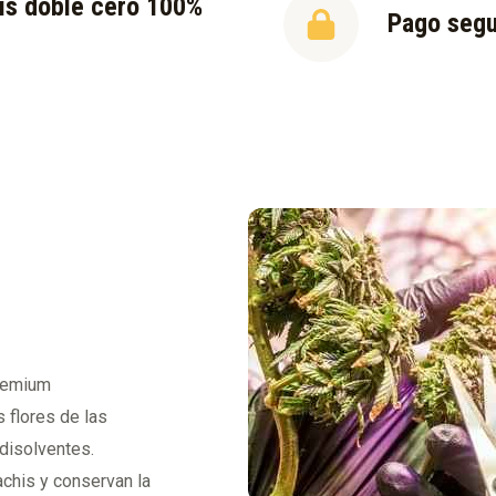
is doble cero 100%
Pago seg
l
premium
 flores de las
 disolventes.
achis y conservan la