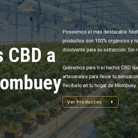
Poseemos el más destacable hash 
productos son 100% orgánicos y nat
s CBD a
disolvente para su extracción. Sin
Queremos para ti el hachís CBD q
Mombuey
artesanales para llevar tu sensació
Recíbelo en tu hogar de Mombuey
Ver Productos