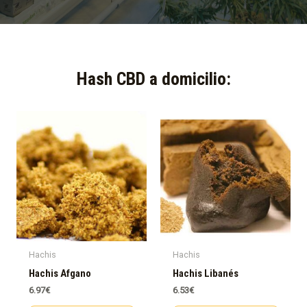
Hash CBD a domicilio:​
Hachis
Hachis
Hachis Afgano
Hachis Libanés
6.97
€
6.53
€