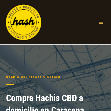
Ir
al
contenido
Mai
Men
Hachís CBD fresco y natural
Compra Hachis CBD a
domicilio en Caracena