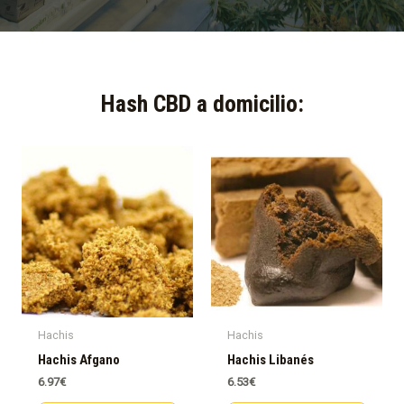
Hash CBD a domicilio:​
Hachis
Hachis
Hachis Afgano
Hachis Libanés
6.97
€
6.53
€