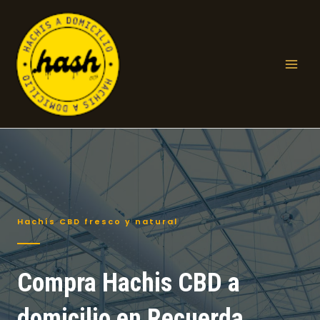
Ir
al
contenido
Mai
Men
Hachís CBD fresco y natural
Compra Hachis CBD a
domicilio en Recuerda