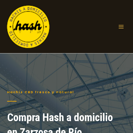
Ir
al
contenido
Mai
Men
Hachís CBD fresco y natural
Compra Hash a domicilio
en Zarzosa de Río