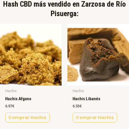
Hash CBD más vendido en Zarzosa de Río
Pisuerga:​
Hachis
Hachis
Hachis Afgano
Hachis Libanés
6.97
€
6.53
€
Comprar Hachis
Comprar Hachis