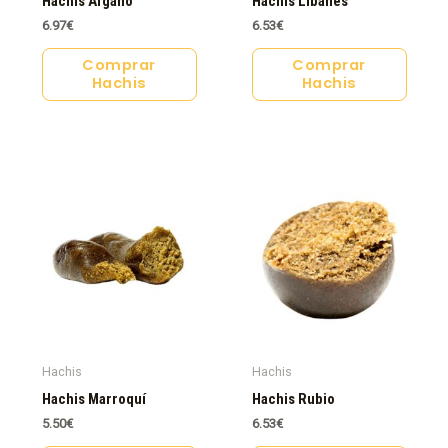
Hachis Afgano
Hachis Libanés
6.97
€
6.53
€
Comprar
Comprar
Hachis
Hachis
Hachis
Hachis
Hachis Marroquí
Hachis Rubio
5.50
€
6.53
€