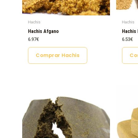
Hachis
Hachis
Hachis Afgano
Hachis 
6.97
€
6.53
€
Comprar Hachis
Co