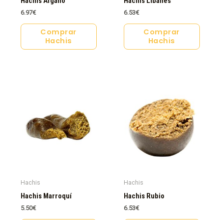
Hachis Afgano
Hachis Libanés
6.97
€
6.53
€
Comprar
Comprar
Hachis
Hachis
Hachis
Hachis
Hachis Marroquí
Hachis Rubio
5.50
€
6.53
€