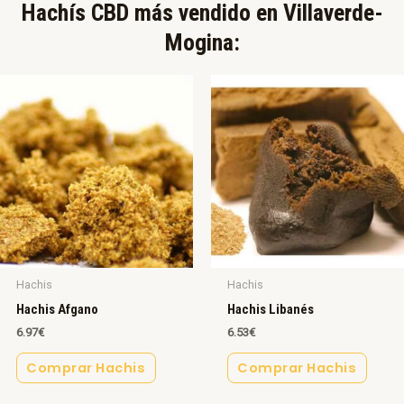
Hachís CBD más vendido en Villaverde-
Mogina:​
Hachis
Hachis
Hachis Afgano
Hachis Libanés
6.97
€
6.53
€
Comprar Hachis
Comprar Hachis