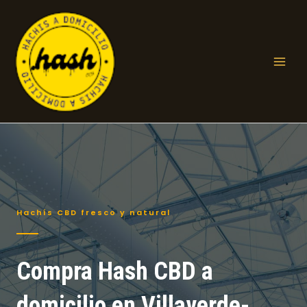
Ir
al
contenido
Mai
Men
Hachís CBD fresco y natural
Compra Hash CBD a
domicilio en Villaverde-