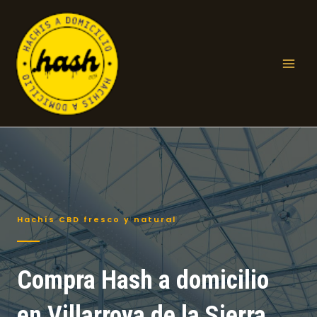
Ir
al
contenido
Mai
Men
Hachís CBD fresco y natural
Compra Hash a domicilio
en Villarroya de la Sierra