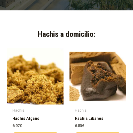
Hachis a domicilio:​
Hachis
Hachis
Hachis Afgano
Hachis Libanés
6.97
€
6.53
€