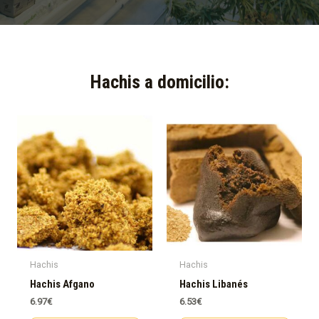
Hachis a domicilio:​
Hachis
Hachis
Hachis Afgano
Hachis Libanés
6.97
€
6.53
€