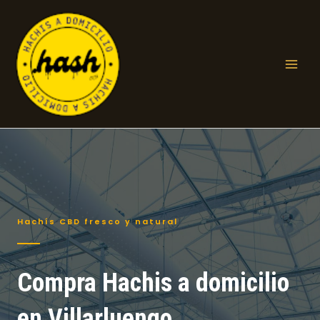
Ir
al
contenido
Mai
Men
Hachís CBD fresco y natural
Compra Hachis a domicilio
en Villarluengo