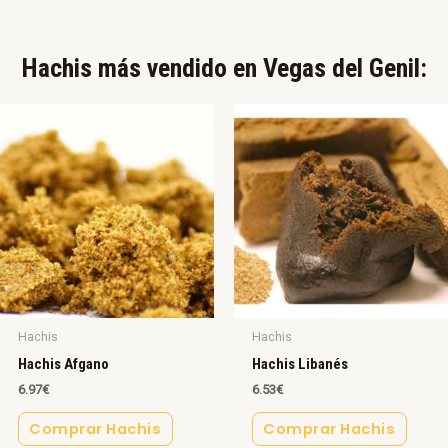
Hachis más vendido en Vegas del Genil:​
Hachis
Hachis
Hachis Afgano
Hachis Libanés
6.97
€
6.53
€
Comprar Hachis
Comprar Hachis