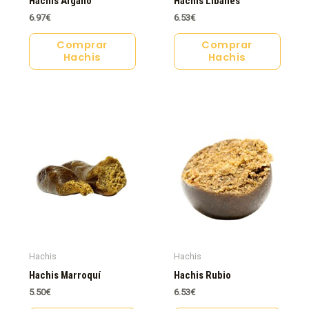
Hachis Afgano
Hachis Libanés
6.97
€
6.53
€
Comprar
Comprar
Hachis
Hachis
Hachis
Hachis
Hachis Marroquí
Hachis Rubio
5.50
€
6.53
€