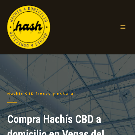
Ir
al
contenido
Mai
Men
Hachís CBD fresco y natural
Compra Hachís CBD a
domicilio en Vegas del