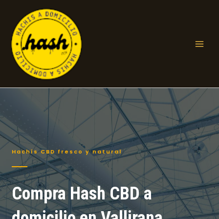
Ir
al
contenido
Mai
Men
Hachís CBD fresco y natural
Compra Hash CBD a
domicilio en Vallirana