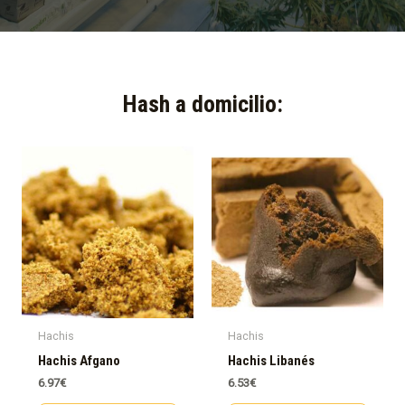
Hash a domicilio:​
Hachis
Hachis
Hachis Afgano
Hachis Libanés
6.97
€
6.53
€