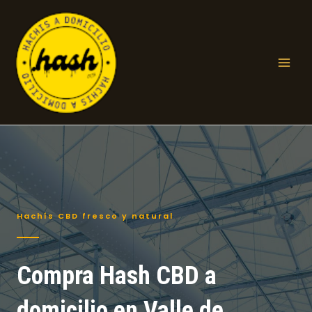
Ir
al
contenido
Mai
Men
Hachís CBD fresco y natural
Compra Hash CBD a
domicilio en Valle de