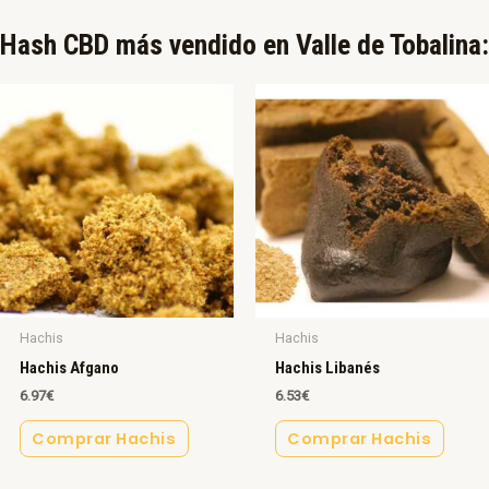
Hash CBD más vendido en Valle de Tobalina:​
Hachis
Hachis
Hachis Afgano
Hachis Libanés
6.97
€
6.53
€
Comprar Hachis
Comprar Hachis