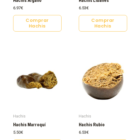
Hachis Afgano
Hachis Libanés
6.97
€
6.53
€
Comprar
Comprar
Hachis
Hachis
Hachis
Hachis
Hachis Marroquí
Hachis Rubio
5.50
€
6.53
€