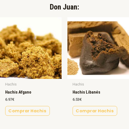
Don Juan:​
Hachis
Hachis
Hachis Afgano
Hachis Libanés
6.97
€
6.53
€
Comprar Hachis
Comprar Hachis