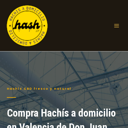
Ir
al
contenido
Mai
Men
Hachís CBD fresco y natural
Compra Hachís a domicilio
en Valencia de Don Juan