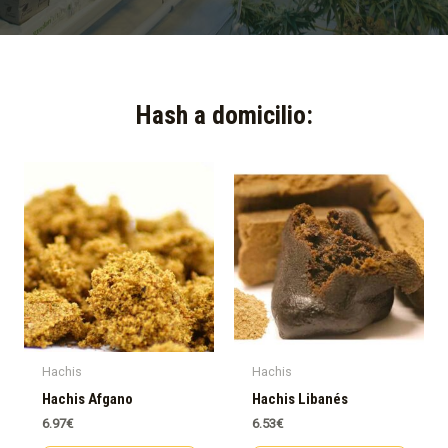
Hash a domicilio:​
Hachis
Hachis
Hachis Afgano
Hachis Libanés
6.97
€
6.53
€