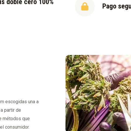
is doble cero 100%
Pago seg
l
ium escogidas una a
a partir de
 de métodos que
del consumidor.