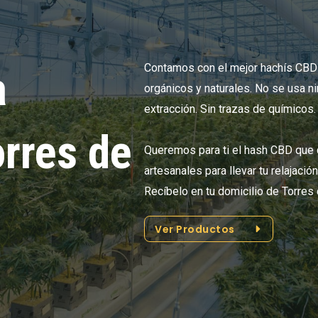
Contamos con el mejor hachís CBD
a
orgánicos y naturales. No se usa n
extracción. Sin trazas de químicos.
orres de
Queremos para ti el hash CBD que 
artesanales para llevar tu relajació
Recíbelo en tu domicilio de Torres
Ver Productos