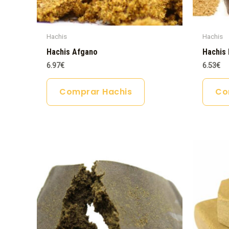
Hachis
Hachis
Hachis Afgano
Hachis 
6.97
€
6.53
€
Comprar Hachis
Co