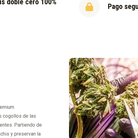
is doble cero 100%
Pago seg
l
premium
s cogollos de las
ventes. Partiendo de
chis y preservan la