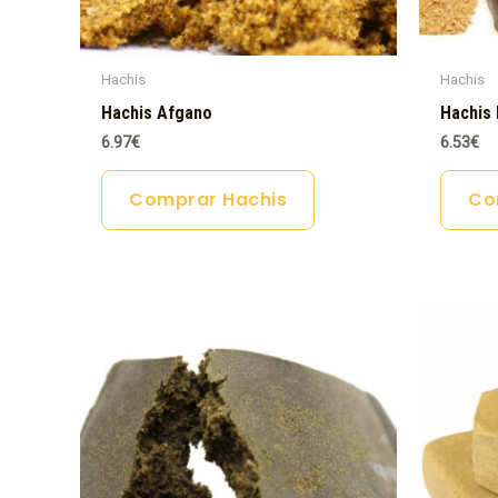
Hachis
Hachis
Hachis Afgano
Hachis 
6.97
€
6.53
€
Comprar Hachis
Co