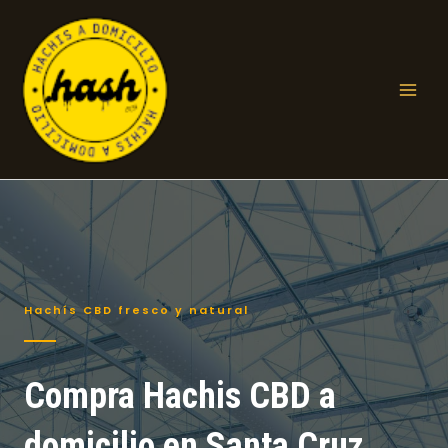
Ir
al
contenido
Mai
Men
Hachís CBD fresco y natural
Compra Hachis CBD a
domicilio en Santa Cruz