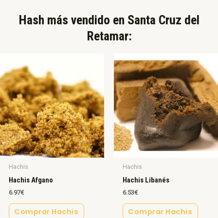
Hash más vendido en Santa Cruz del
Retamar:​
Hachis
Hachis
Hachis Afgano
Hachis Libanés
6.97
€
6.53
€
Comprar Hachis
Comprar Hachis