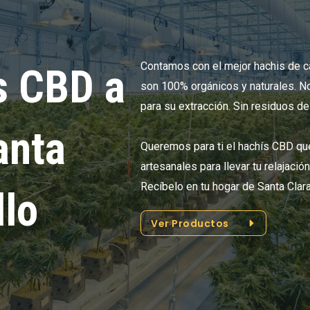
Contamos con el mejor hachis de c
s CBD a
son 100% orgánicos y naturales. No
para su extracción. Sin residuos d
anta
Queremos para ti el hachís CBD q
artesanales para llevar tu relajació
Recíbelo en tu hogar de Santa Clar
llo
Ver Productos