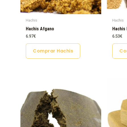
Hachis
Hachis
Hachis Afgano
Hachis 
6.97
€
6.53
€
Comprar Hachis
Co