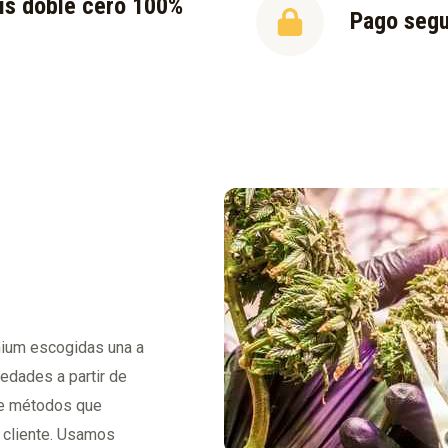
is doble cero 100%
Pago seg
l
mium escogidas una a
iedades a partir de
 de métodos que
l cliente. Usamos