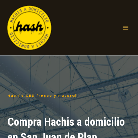
Ir
al
contenido
Mai
Men
Hachís CBD fresco y natural
Compra Hachis a domicilio
en San Juan de Plan