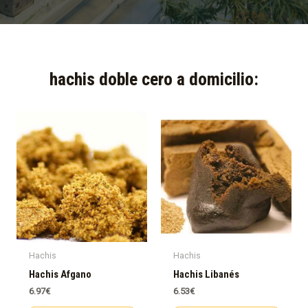
hachis doble cero a domicilio:​
Hachis
Hachis
Hachis Afgano
Hachis Libanés
6.97
€
6.53
€