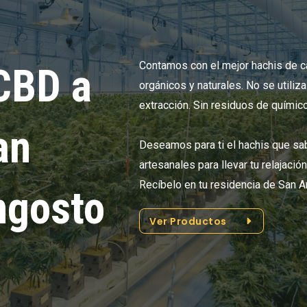
Contamos con el mejor hachis de 
CBD a
orgánicos y naturales. No se utiliz
extracción. Sin residuos de químic
an
Deseamos para ti el hachis que s
artesanales para llevar tu relajació
Recíbelo en tu residencia de San 
ngosto
Ver Productos