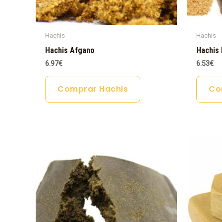
Hachis
Hachis
Hachis Afgano
Hachis 
6.97
€
6.53
€
Comprar Hachis
Co