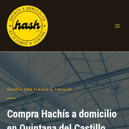
Ir
al
contenido
Mai
Men
Hachís CBD fresco y natural
Compra Hachís a domicilio
en Quintana del Castillo