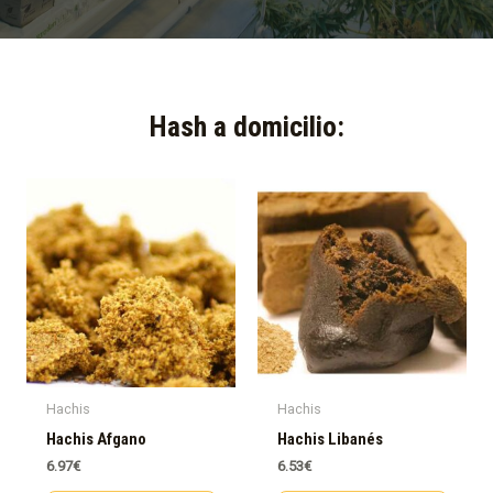
Hash a domicilio:​
Hachis
Hachis
Hachis Afgano
Hachis Libanés
6.97
€
6.53
€