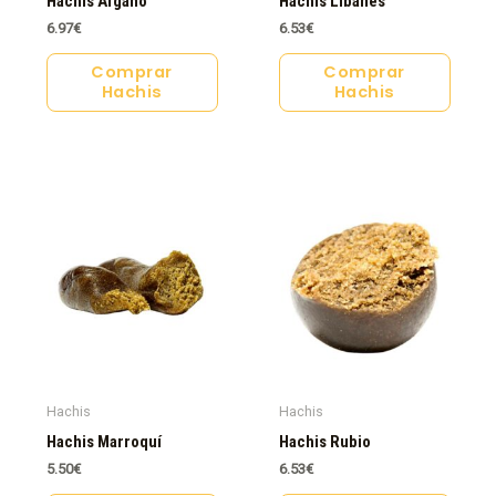
Hachis Afgano
Hachis Libanés
6.97
€
6.53
€
Comprar
Comprar
Hachis
Hachis
Hachis
Hachis
Hachis Marroquí
Hachis Rubio
5.50
€
6.53
€