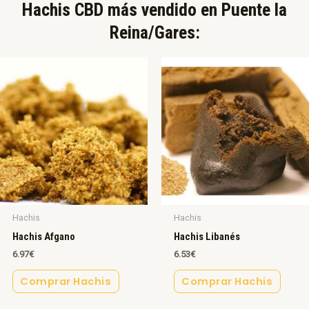
Hachis CBD más vendido en Puente la
Reina/Gares:​
Hachis
Hachis
Hachis Afgano
Hachis Libanés
6.97
€
6.53
€
Comprar Hachis
Comprar Hachis