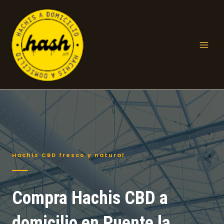
Ir
al
contenido
Mai
Men
Hachís CBD fresco y natural
Compra Hachis CBD a
domicilio en Puente la