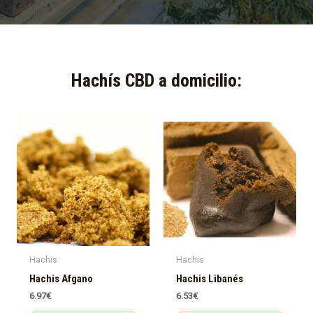
Hachís CBD a domicilio:​
Hachis
Hachis
Hachis Afgano
Hachis Libanés
6.97
€
6.53
€