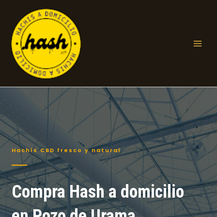
Ir
al
contenido
Mai
Men
Hachís CBD fresco y natural
Compra Hash a domicilio
en Pozo de Urama