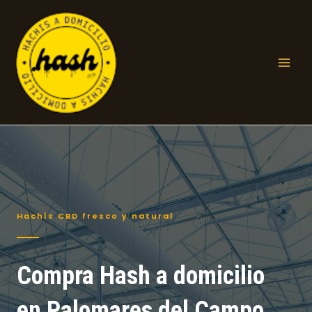
Ir
al
contenido
Mai
Men
Hachís CBD fresco y natural
Compra Hash a domicilio
en Palomares del Campo