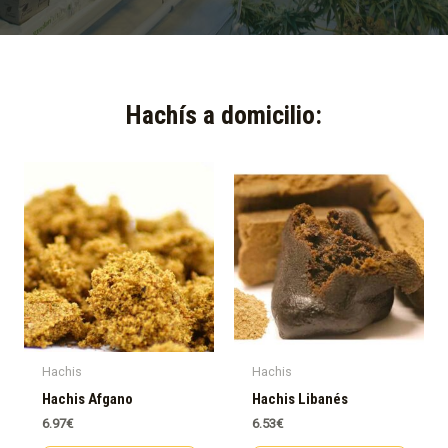
Hachís a domicilio:​
Hachis
Hachis
Hachis Afgano
Hachis Libanés
6.97
€
6.53
€