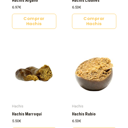
Hachis Afgano
Hachis Libanés
6.97
€
6.53
€
Comprar
Comprar
Hachis
Hachis
Hachis
Hachis
Hachis Marroquí
Hachis Rubio
5.50
€
6.53
€