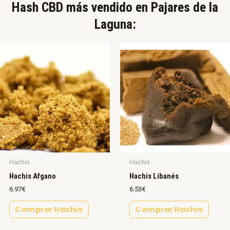
Hash CBD más vendido en Pajares de la
Laguna:​
Hachis
Hachis
Hachis Afgano
Hachis Libanés
6.97
€
6.53
€
Comprar Hachis
Comprar Hachis