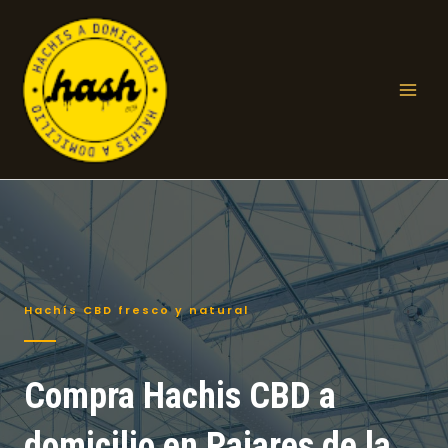
Ir
al
contenido
Mai
Men
Hachís CBD fresco y natural
Compra Hachis CBD a
domicilio en Pajares de la