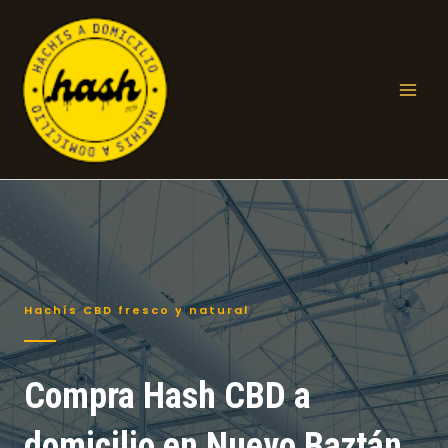
Ir
al
contenido
Mai
Men
Hachís CBD fresco y natural
Compra Hash CBD a
domicilio en Nuevo Baztán