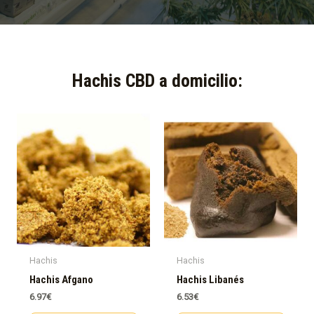
Hachis CBD a domicilio:​
Hachis
Hachis
Hachis Afgano
Hachis Libanés
6.97
€
6.53
€