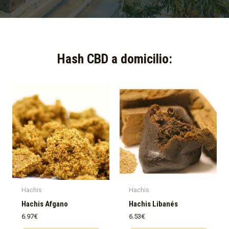
Hash CBD a domicilio:​
Hachis
Hachis
Hachis Afgano
Hachis Libanés
6.97
€
6.53
€