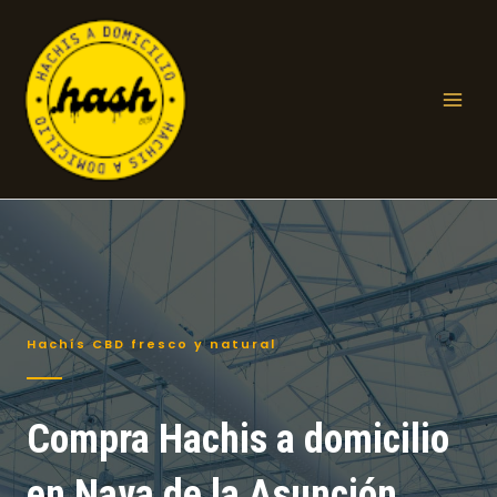
Ir
al
contenido
Mai
Men
Hachís CBD fresco y natural
Compra Hachis a domicilio
en Nava de la Asunción