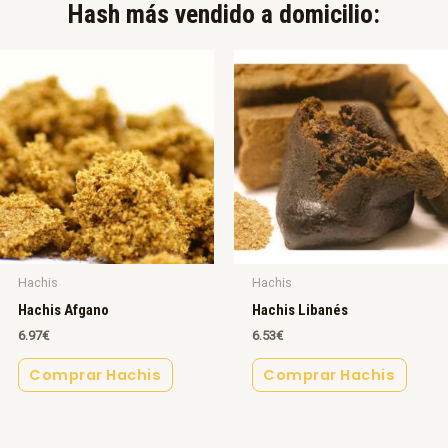
Hash más vendido a domicilio:​
Hachis
Hachis
Hachis Afgano
Hachis Libanés
6.97
€
6.53
€
Comprar Hachis
Comprar Hachis