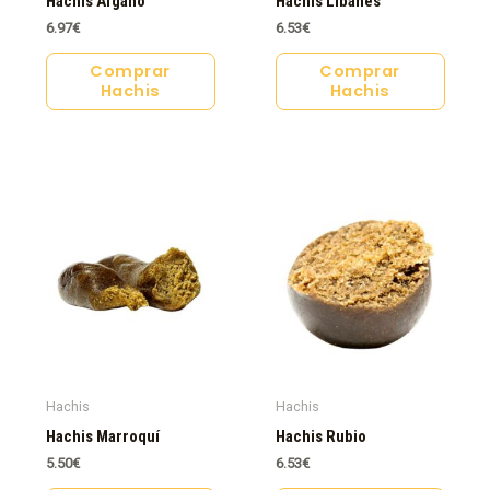
Hachis Afgano
Hachis Libanés
6.97
€
6.53
€
Comprar
Comprar
Hachis
Hachis
Hachis
Hachis
Hachis Marroquí
Hachis Rubio
5.50
€
6.53
€