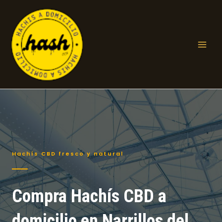
Ir
al
contenido
Mai
Men
Hachís CBD fresco y natural
Compra Hachís CBD a
domicilio en Narrillos del