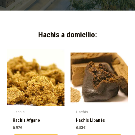
Hachis a domicilio:​
Hachis
Hachis
Hachis Afgano
Hachis Libanés
6.97
€
6.53
€