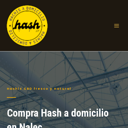
Ir
al
contenido
Mai
Men
Hachís CBD fresco y natural
Compra Hash a domicilio
en Nalec