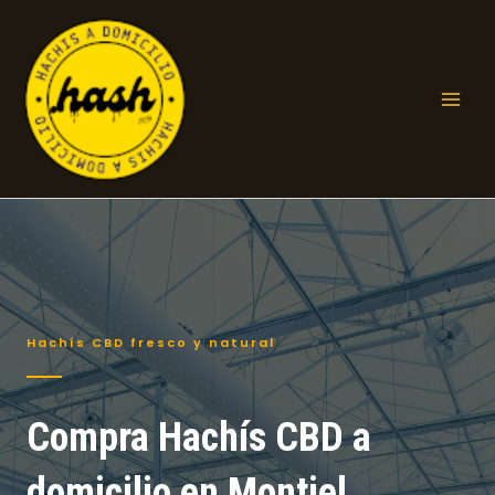
Ir
al
contenido
Mai
Men
Hachís CBD fresco y natural
Compra Hachís CBD a
domicilio en Montiel