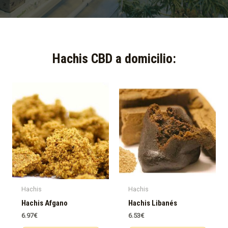
Hachis CBD a domicilio:​
Hachis
Hachis
Hachis Afgano
Hachis Libanés
6.97
€
6.53
€