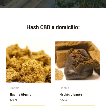
Hash CBD a domicilio:​
Hachis
Hachis
Hachis Afgano
Hachis Libanés
6.97
€
6.53
€