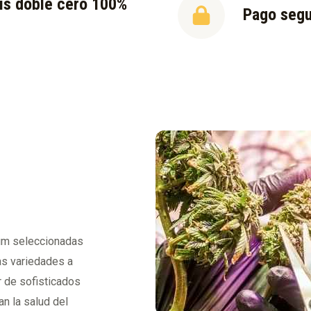
is doble cero 100%
Pago seg
l
ium seleccionadas
as variedades a
r de sofisticados
n la salud del