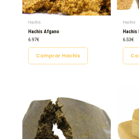
Hachis
Hachis
Hachis Afgano
Hachis 
6.97
€
6.53
€
Comprar Hachis
Co