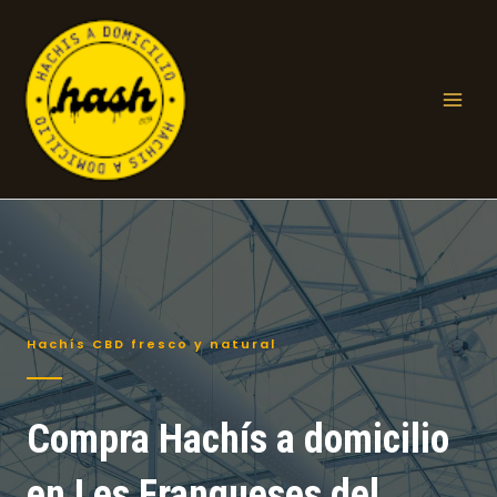
Ir
al
contenido
Mai
Men
Hachís CBD fresco y natural
Compra Hachís a domicilio
en Les Franqueses del