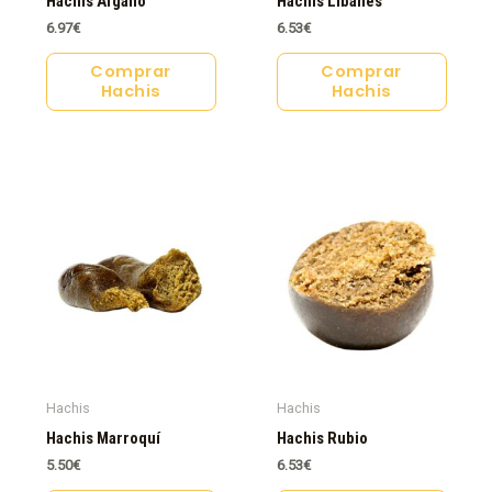
Hachis Afgano
Hachis Libanés
6.97
€
6.53
€
Comprar
Comprar
Hachis
Hachis
Hachis
Hachis
Hachis Marroquí
Hachis Rubio
5.50
€
6.53
€