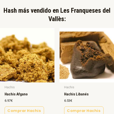
Hash más vendido en Les Franqueses del
Vallès:​
Hachis
Hachis
Hachis Afgano
Hachis Libanés
6.97
€
6.53
€
Comprar Hachis
Comprar Hachis