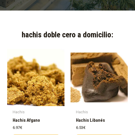
hachis doble cero a domicilio:​
Hachis
Hachis
Hachis Afgano
Hachis Libanés
6.97
€
6.53
€