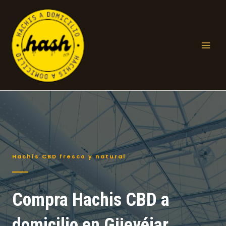
Ir
al
contenido
Mai
Men
Hachís CBD fresco y natural
Compra Hachis CBD a
domicilio en Güevéjar