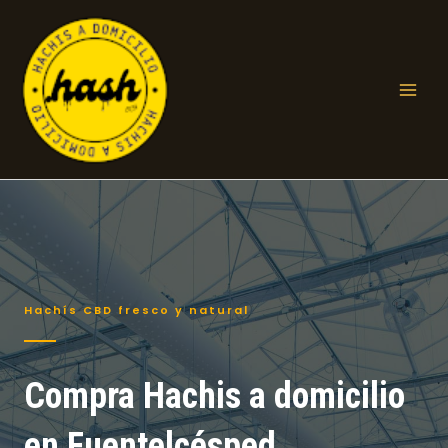
Ir
al
contenido
Mai
Men
Hachís CBD fresco y natural
Compra Hachis a domicilio
en Fuentelcésped