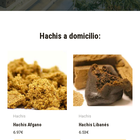
Hachis a domicilio:​
Hachis
Hachis
Hachis Afgano
Hachis Libanés
6.97
€
6.53
€