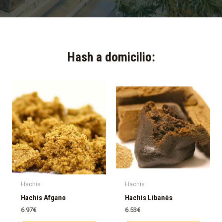
Hash a domicilio:​
Hachis
Hachis
Hachis Afgano
Hachis Libanés
6.97
€
6.53
€