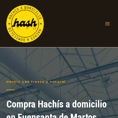
Ir
al
contenido
Mai
Men
Hachís CBD fresco y natural
Compra Hachís a domicilio
en Fuensanta de Martos