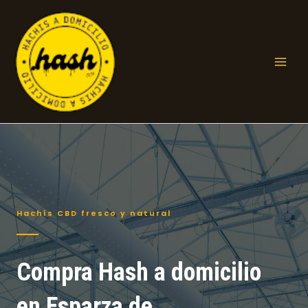
Ir
al
contenido
Mai
Men
Hachís CBD fresco y natural
Compra Hash a domicilio
en Esparza de