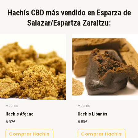
Hachís CBD más vendido en Esparza de
Salazar/Espartza Zaraitzu:​
Hachis
Hachis
Hachis Afgano
Hachis Libanés
6.97
€
6.53
€
Comprar Hachis
Comprar Hachis