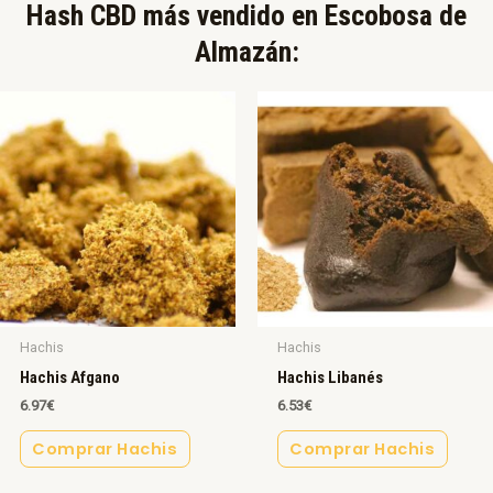
Hash CBD más vendido en Escobosa de
Almazán:​
Hachis
Hachis
Hachis Afgano
Hachis Libanés
6.97
€
6.53
€
Comprar Hachis
Comprar Hachis