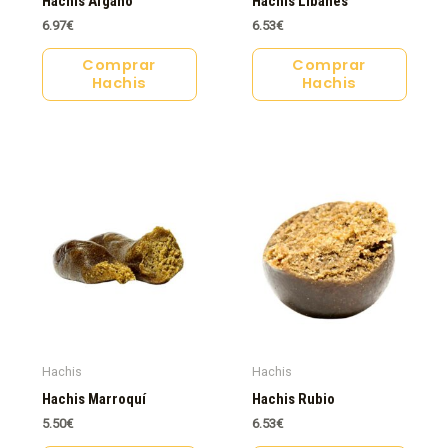
Hachis Afgano
Hachis Libanés
6.97
€
6.53
€
Comprar
Comprar
Hachis
Hachis
Hachis
Hachis
Hachis Marroquí
Hachis Rubio
5.50
€
6.53
€