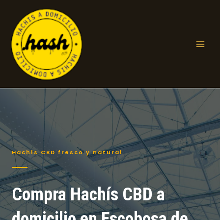
Ir
al
contenido
Mai
Men
Hachís CBD fresco y natural
Compra Hachís CBD a
domicilio en Escobosa de