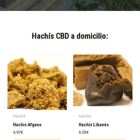
Hachís CBD a domicilio:​
Hachis
Hachis
Hachis Afgano
Hachis Libanés
6.97
€
6.53
€