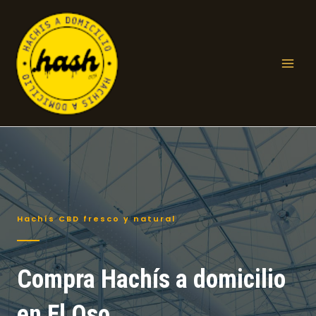
Ir
al
contenido
Mai
Men
Hachís CBD fresco y natural
Compra Hachís a domicilio
en El Oso