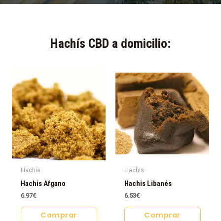
Hachís CBD a domicilio:​
Hachis
Hachis
Hachis Afgano
Hachis Libanés
6.97
€
6.53
€
Comprar
Comprar