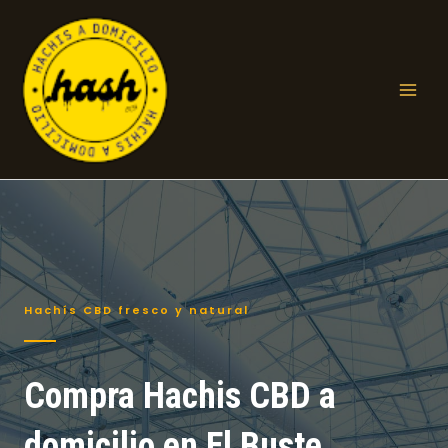
Ir
al
contenido
Mai
Men
Hachís CBD fresco y natural
Compra Hachis CBD a
domicilio en El Buste