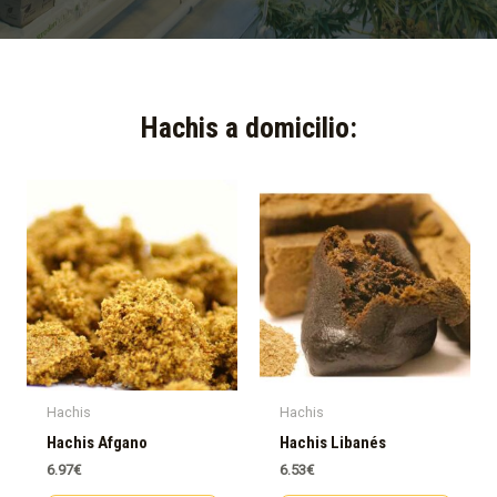
Hachis a domicilio:​
Hachis
Hachis
Hachis Afgano
Hachis Libanés
6.97
€
6.53
€