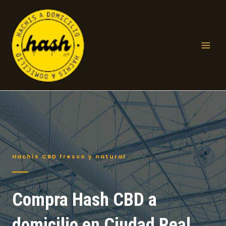
Ir
al
contenido
Mai
Men
Hachís CBD fresco y natural
Compra Hash CBD a
domicilio en Ciudad Real