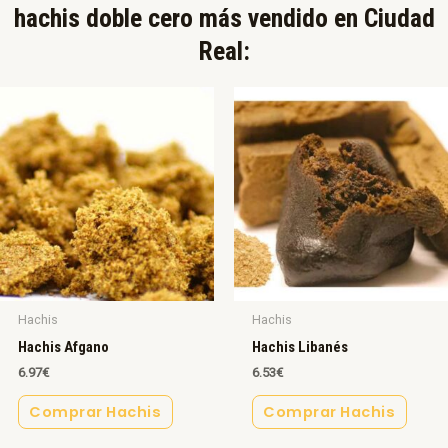
hachis doble cero más vendido en Ciudad
Real:​
Hachis
Hachis
Hachis Afgano
Hachis Libanés
6.97
€
6.53
€
Comprar Hachis
Comprar Hachis