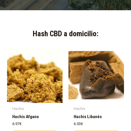
Hash CBD a domicilio:​
Hachis
Hachis
Hachis Afgano
Hachis Libanés
6.97
€
6.53
€