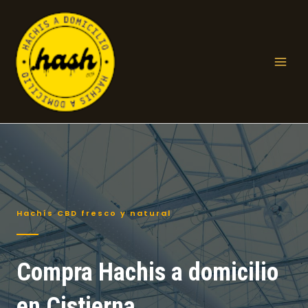
Ir
al
contenido
Mai
Men
Hachís CBD fresco y natural
Compra Hachis a domicilio
en Cistierna