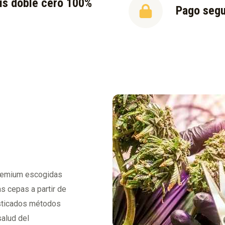
is doble cero 100%
Pago seg
l
premium escogidas
s cepas a partir de
fisticados métodos
salud del