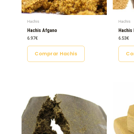
Hachis
Hachis
Hachis Afgano
Hachis 
6.97
€
6.53
€
Comprar Hachis
Co