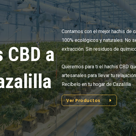
Contamos con el mejor hachis de c
100% ecológicos y naturales. No se
s CBD a
extracción. Sin residuos de químic
Queremos para ti el hachís CBD q
zalilla
artesanales para llevar tu relajació
Recíbelo en tu hogar de Cazalilla
Ver Productos