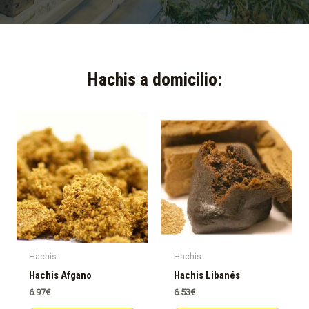
Hachis a domicilio:​
Hachis
Hachis
Hachis Afgano
Hachis Libanés
6.97
€
6.53
€