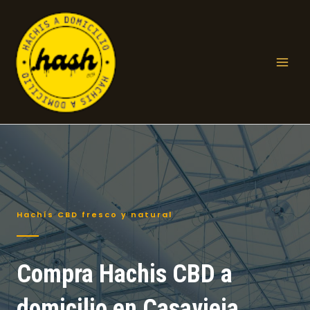
Ir
al
contenido
Mai
Men
Hachís CBD fresco y natural
Compra Hachis CBD a
domicilio en Casavieja